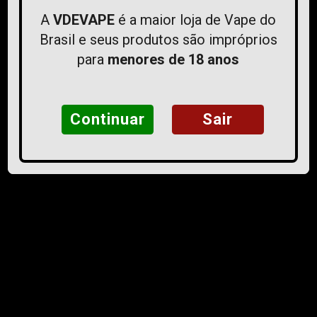
A
VDEVAPE
é a maior loja de Vape do
Brasil e seus produtos são impróprios
Thunderhead - Thunderhead Tauren
para
menores de 18 anos
Continuar
Sair
R$ 295,00
O QUE ESTÃO FALANDO DA
GENTE