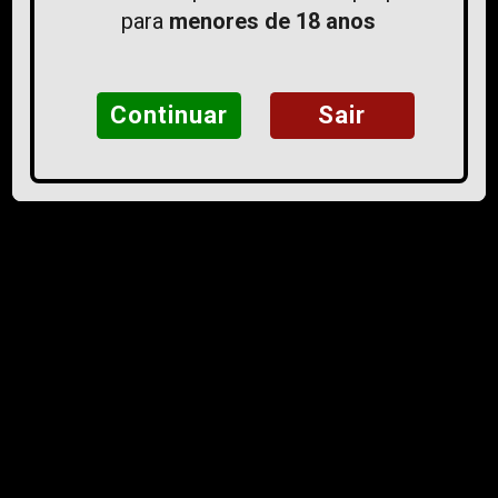
INSTITUCIONAL
para
menores de 18 anos
Política de Privacidade
Fale Conosco
Continuar
Sair
DÚVIDAS
Entregas / Correios
Devolução/Trocas
Garantia
Dúvidas Frequentes
Fale Conosco
ATENDIMENTO
Segunda á Sexta-feira das 10h ás 18h
contato@vdevaape.com