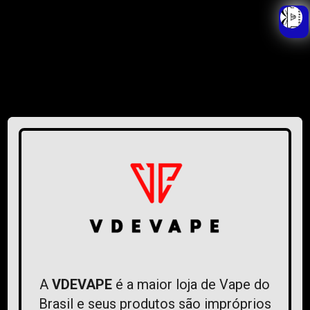
- O pagamento da garantia pode ser
pelo mesmo ou vale compras no valor
do produto no site.
O QUE ESTÃO FALANDO DA
GENTE
Ver todas as avaliações
A
VDEVAPE
é a maior loja de Vape do
Brasil e seus produtos são impróprios