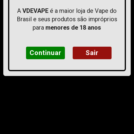
A
VDEVAPE
é a maior loja de Vape do
Brasil e seus produtos são impróprios
para
menores de 18 anos
R$ 79,90
Continuar
Sair
Líquido - Dream Collab - We Are The Citrus -