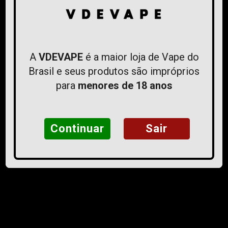
R$ 29,90
ou
em
1
x de
R$ 29,90
A
VDEVAPE
é a maior loja de Vape do
Brasil e seus produtos são impróprios
para
menores de 18 anos
O QUE OUTROS CLIENTES ESTÃO COMPRANDO
Continuar
Sair